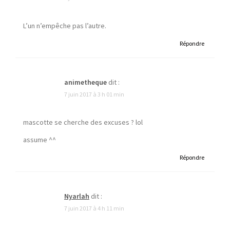
L’un n’empêche pas l’autre.
Répondre
animetheque
dit :
7 juin 2017 à 3 h 01 min
mascotte se cherche des excuses ? lol
assume ^^
Répondre
Nyarlah
dit :
7 juin 2017 à 4 h 11 min