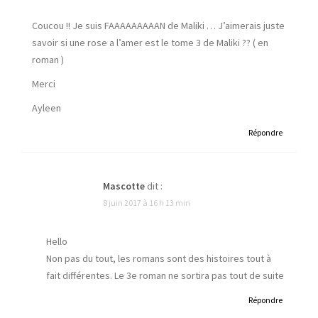
Coucou !! Je suis FAAAAAAAAAN de Maliki … J’aimerais juste
savoir si une rose a l’amer est le tome 3 de Maliki ?? ( en
roman )
Merci
Ayleen
Répondre
Mascotte
dit :
8 juin 2017 à 16 h 13 min
Hello
Non pas du tout, les romans sont des histoires tout à
fait différentes. Le 3e roman ne sortira pas tout de suite
Répondre