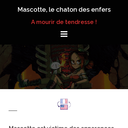
Aller
Mascotte, le chaton des enfers
au
contenu
A mourir de tendresse !