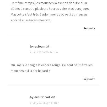
En même temps, les mouches laissent à déduire d’un
décès datant de plusieurs heures voire plusieurs jours.
Mascotte s’est très évidemment trouvé là au mauvais
endroit au mauvais moment.
Répondre
lonesloan
dit :
7 juin 2017 à 8 h 37 min
Oui, mais le sang est encore rouge. Ce sont peut-être les
mouches qui là par hasard ?
Répondre
Ayleen Pruvot
dit :
7 juin 2017 à 17 h 37 min