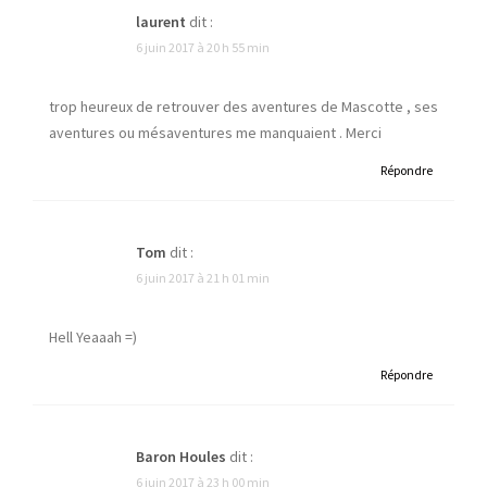
laurent
dit :
6 juin 2017 à 20 h 55 min
trop heureux de retrouver des aventures de Mascotte , ses
aventures ou mésaventures me manquaient . Merci
Répondre
Tom
dit :
6 juin 2017 à 21 h 01 min
Hell Yeaaah =)
Répondre
Baron Houles
dit :
6 juin 2017 à 23 h 00 min